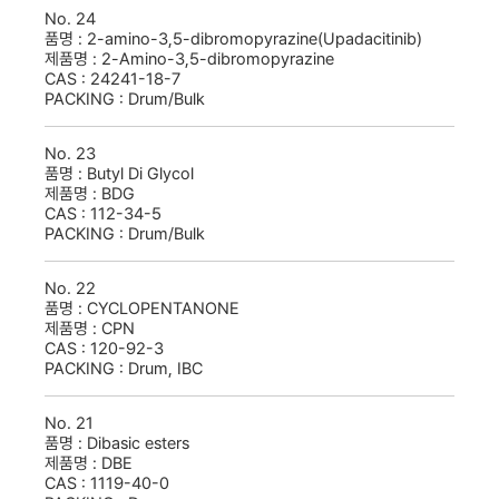
No.
24
품명 :
2-amino-3,5-dibromopyrazine(Upadacitinib)
전체제품
제품명 :
2-Amino-3,5-dibromopyrazine
CAS :
24241-18-7
PACKING :
Drum/Bulk
No.
23
품명 :
Butyl Di Glycol
제품명 :
BDG
CAS :
112-34-5
PACKING :
Drum/Bulk
No.
22
품명 :
CYCLOPENTANONE
제품명 :
CPN
CAS :
120-92-3
PACKING :
Drum, IBC
No.
21
품명 :
Dibasic esters
제품명 :
DBE
CAS :
1119-40-0