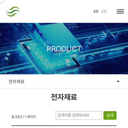
KR
EN
PRODUCT
전자재료
DMSO
전자재료
전자재료
검색
코스메틱
총 24건
/ 1 페이지
기타제품