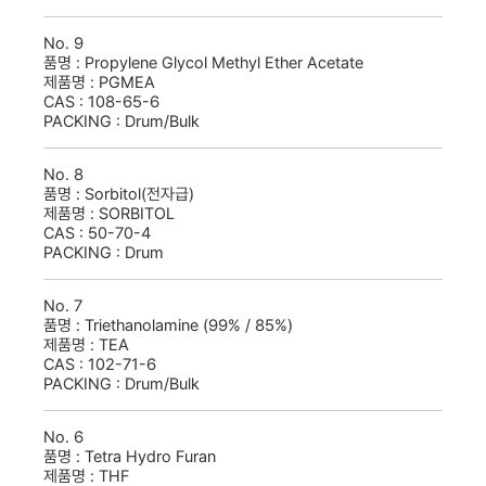
No.
9
품명 :
Propylene Glycol Methyl Ether Acetate
제품명 :
PGMEA
CAS :
108-65-6
PACKING :
Drum/Bulk
No.
8
품명 :
Sorbitol(전자급)
제품명 :
SORBITOL
CAS :
50-70-4
PACKING :
Drum
No.
7
품명 :
Triethanolamine (99% / 85%)
제품명 :
TEA
CAS :
102-71-6
PACKING :
Drum/Bulk
No.
6
품명 :
Tetra Hydro Furan
제품명 :
THF