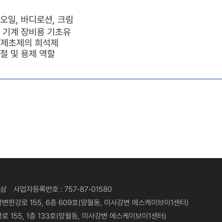
오일, 바디로션, 크림
, 기계 장비용 기초유
/제초제의 희석제
절 및 용제 역할
광삼
사업자등록번호 : 757-87-01580
변한강로 155, 6층 609호(망월동, 미사강변 에스케이브이1센터)
 155, 1층 133호(망월동, 미사강변 에스케이브이1센터)