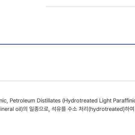
finic, Petroleum Distillates (Hydrotreated Light Pa
 mineral oil)의 일종으로, 석유를 수소 처리(hydrotreate